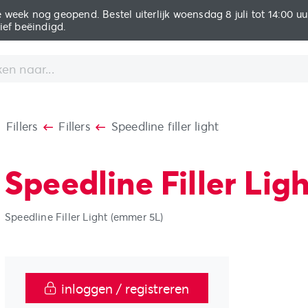
 week nog geopend. Bestel uiterlijk woensdag 8 juli tot 14:00 uur v
ief beëindigd.
Fillers
Fillers
Speedline filler light
Speedline Filler Lig
Speedline Filler Light (emmer 5L)
inloggen / registreren