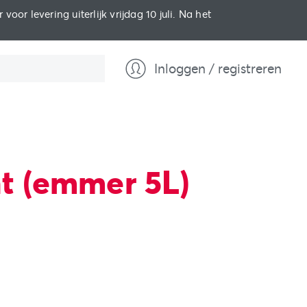
oor levering uiterlijk vrijdag 10 juli. Na het
Inloggen / registreren
ht (emmer 5L)